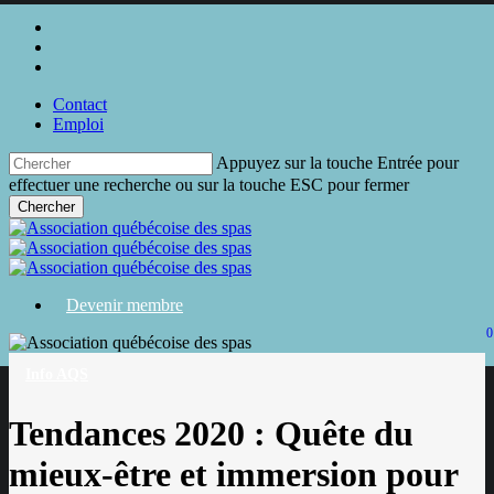
Skip
twitter
to
facebook
main
linkedin
content
Contact
Emploi
Appuyez sur la touche Entrée pour
effectuer une recherche ou sur la touche ESC pour fermer
Chercher
Close
Search
Devenir membre
0
search
Menu
Info AQS
Tendances 2020 : Quête du
mieux-être et immersion pour