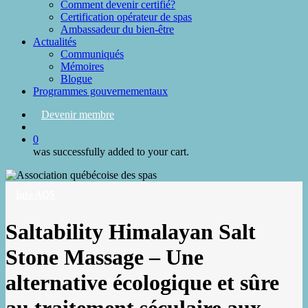
Comment devenir certifié?
Certification opérateur de spas
Ambassadeur du bien-être
Actualités
Communiqués
Mémoires
Blogue
Programmes gouvernementaux
Devenir membre
search
0
was successfully added to your cart.
Info AQS
Saltability Himalayan Salt
Stone Massage – Une
alternative écologique et sûre