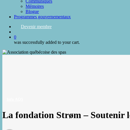
Communiqués
Mémoires
Blogue
Programmes gouvernementaux
Devenir membre
search
0
was successfully added to your cart.
Info AQS
La fondation Strøm – Soutenir l