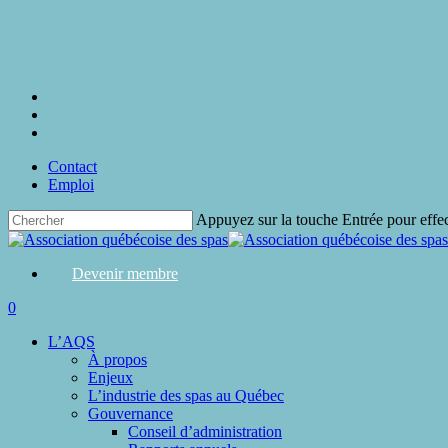
Skip
to
main
content
twitter
facebook
linkedin
Contact
Emploi
Appuyez sur la touche Entrée pour effe
Close
Search
Devenir membre
search
0
Menu
L’AQS
À propos
Enjeux
L’industrie des spas au Québec
Gouvernance
Conseil d’administration