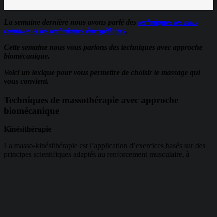
La semaine dernière nous avons parlé des
techniques les plus
connues et les techniques énergétiques
.
Cette semaine nous vous parlons des techniques avec approche
biomécanique.
Voici un lexique pour vous permettre de choisir le massage qui
vous convient.
Techniques de massothérapie avec approche
biomécanique
Kinésithérapie
La masso-kinésithérapie est l’application d’exercices basés sur des
principes scientifiques adaptés au renforcement musculaire, à
l’endurance et à la mobilité de personnes ayant des limitations
fonctionnelles avec un besoin prolongé de conditionnement
physique.
Source : Wikipédia
Fasciathérapie