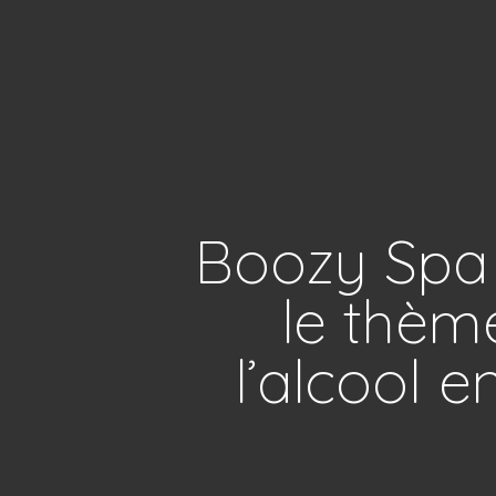
Boozy Spa 
le thème
l’alcool e