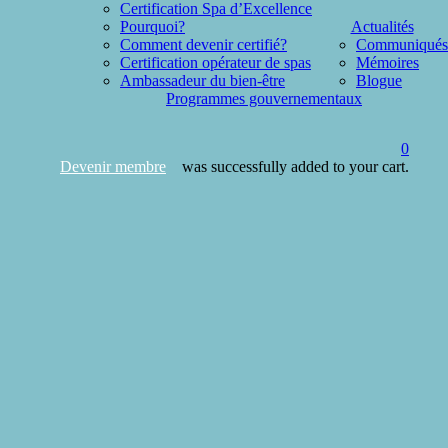
Certification Spa d’Excellence
Pourquoi?
Actualités
Comment devenir certifié?
Communiqués
Certification opérateur de spas
Mémoires
Ambassadeur du bien-être
Blogue
Programmes gouvernementaux
Ça peut vous intéresser…
0
Devenir membre
was successfully added to your cart.
search
Votre panier est actuellement vide !
Nouveau dans la boutique
Certification opérateur de spas – tarif non-membres
$
400.00
Ajouter au panier
Certification opérateur de spas – tarif membres
$
142.00